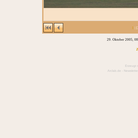
1
| [
29. Oktober 2005, 0
Z
Erzeugt 
Arclab.de -
Newslette