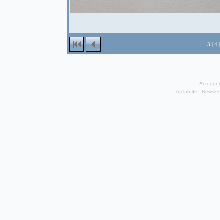
3
|
4
Erzeugt 
Arclab.de -
Newslet