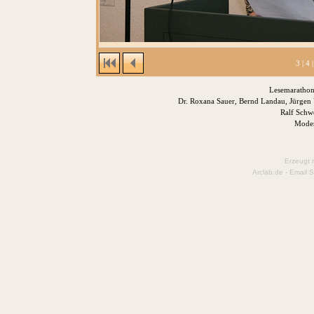
3
|
4
Lesemarathon 
Dr. Roxana Sauer, Bernd Landau, Jürgen 
Ralf Schw
Moder
Erzeugt 
Arclab.de -
Email S