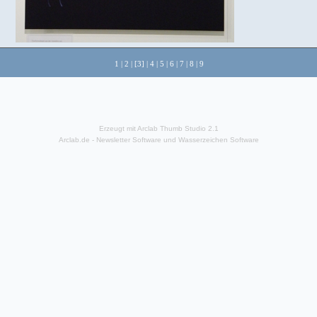
1
|
2
| [3] |
4
|
5
|
6
|
7
|
8
|
9
Erzeugt mit Arclab Thumb Studio 2.1
Arclab.de -
Newsletter Software
und
Wasserzeichen Software