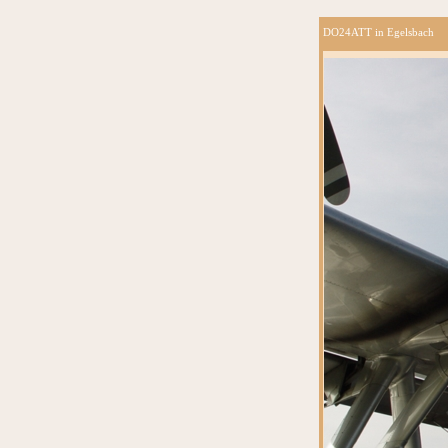
DO24ATT in Egelsbach