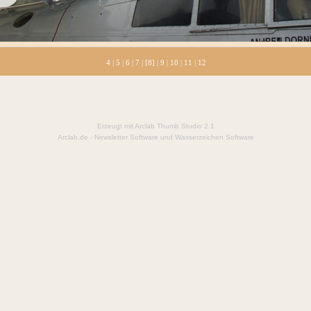
4
|
5
|
6
|
7
| [8] |
9
|
10
|
11
|
12
Erzeugt mit Arclab Thumb Studio 2.1
Arclab.de -
Newsletter Software
und
Wasserzeichen Software