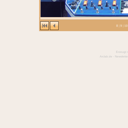
8
|
9
|
10
Erzeugt 
Arclab.de -
Newslette