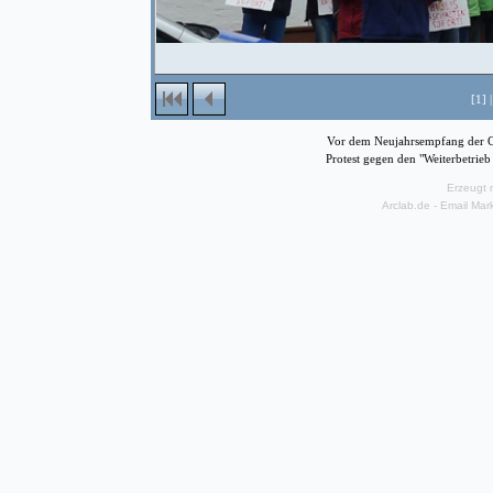
[1] 
Vor dem Neujahrsempfang der C
Protest gegen den "Weiterbetrieb
Erzeugt 
Arclab.de -
Email Mar