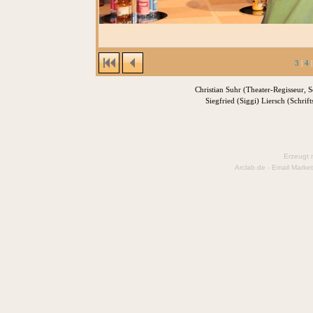
3
|
4
Christian Suhr (Theater-Regisseur, 
Siegfried (Siggi) Liersch (Schrif
Erzeugt 
Arclab.de -
Email Market