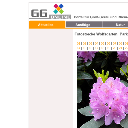
Fotostrecke
Wolfsgarten, Par
01
|
02
|
03
|
04
|
05
|
06
|
07
|
08
|
0
14
|
15
|
16
|
17
|
18
|
19
|
20
|
21
|
2