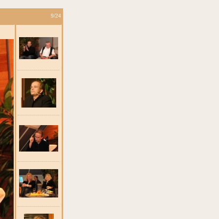
2
9/24