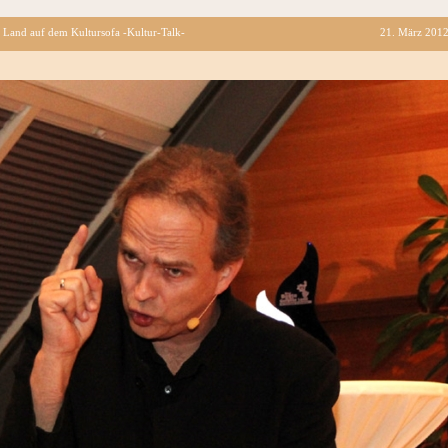
 Land auf dem Kultursofa -Kultur-Talk-
21. März 201