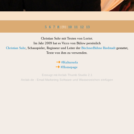
5
|
6
|
7
|
8
| [9] |
10
|
11
|
12
|
13
Christian Suhr mit Texten von Loriot.
Im Jahr 2009 hat es Vicco von Bülow persönlich
Christian Suhr
, Schauspieler, Regisseur und Leiter der
BüchnerBühne Riedstadt
gestattet,
Texte von ihm zu verwenden.
#Kultursofa
#Homepage
Erzeugt mit Arclab Thumb Studio 2.1
Arclab.de -
Email Marketing Software
und
Wasserzeichen einfügen