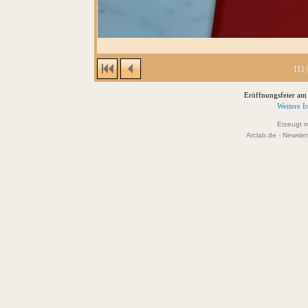
[1] 
Eröffnungsfeier am
Weitere I
Erzeugt m
Arclab.de -
Newslet