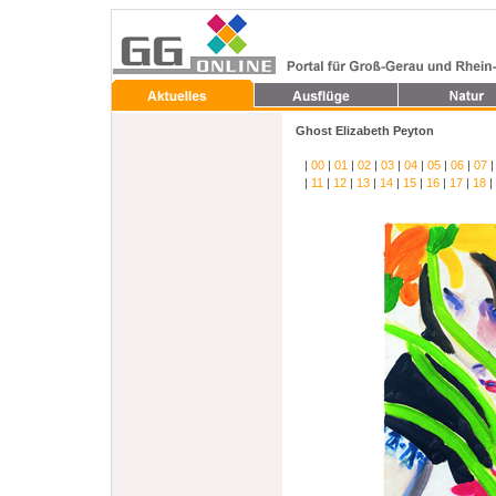
Ghost Elizabeth Peyton
|
00
|
01
|
02
|
03
|
04
|
05
|
06
|
07
|
11
|
12
|
13
|
14
|
15
|
16
|
17
|
18
|