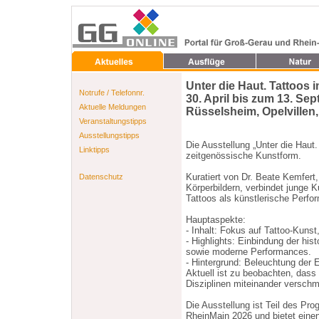
Unter die Haut. Tattoos i
Notrufe / Telefonnr.
30. April bis zum 13. Se
Aktuelle Meldungen
Rüsselsheim, Opelvillen,
Veranstaltungstipps
Ausstellungstipps
Die Ausstellung „Unter die Haut.
Linktipps
zeitgenössische Kunstform.
Kuratiert von Dr. Beate Kemfert,
Datenschutz
Körperbildern, verbindet junge K
Tattoos als künstlerische Perfo
Hauptaspekte:
- Inhalt: Fokus auf Tattoo-Kunst
- Highlights: Einbindung der h
sowie moderne Performances.
- Hintergrund: Beleuchtung der E
Aktuell ist zu beobachten, das
Disziplinen miteinander versch
Die Ausstellung ist Teil des Pr
RheinMain 2026 und bietet einen