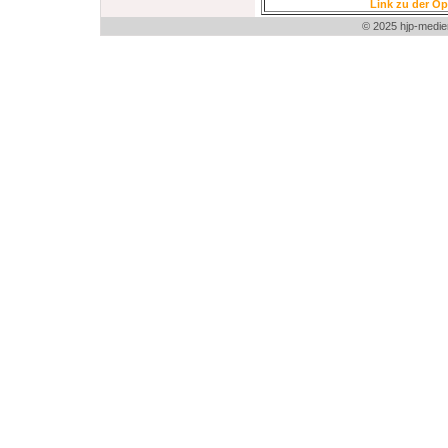
Link zu der Ope
© 2025 hjp-medie