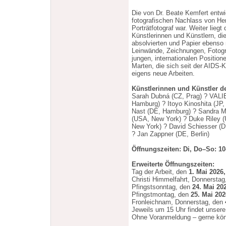
Die von Dr. Beate Kemfert entw
fotografischen Nachlass von Her
Porträtfotograf war. Weiter liegt
Künstlerinnen und Künstlern, d
absolvierten und Papier ebenso
Leinwände, Zeichnungen, Fotogr
jungen, internationalen Position
Marten, die sich seit der AIDS-
eigens neue Arbeiten.
Künstlerinnen und Künstler de
Sarah Dubná (CZ, Prag) ? VALI
Hamburg) ? Itoyo Kinoshita (JP,
Nast (DE, Hamburg) ? Sandra M
(USA, New York) ? Duke Riley (
New York) ? David Schiesser (DE
? Jan Zappner (DE, Berlin)
Öffnungszeiten: Di, Do–So: 10
Erweiterte Öffnungszeiten:
Tag der Arbeit, den
1. Mai 2026,
Christi Himmelfahrt, Donnersta
Pfingstsonntag, den
24. Mai 20
Pfingstmontag, den
25. Mai 202
Fronleichnam, Donnerstag, den
Jeweils um 15 Uhr findet unser
Ohne Voranmeldung – gerne kön