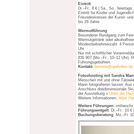
Eintritt
:
Di.–Fr.: 8 € | Sa., So., feiertags
Eintritt für Kinder und Jugendli
Freundeskreises der Kunst- und 
bis 26 Jahre
Wermutführung
Besonderer Rundgang zum Feier
Wermutgetränk oder alkoholfreie
Mindestteilnehmerzahl: 4 Perso
Uhr.
Nur mit schriftlicher Voranmeldu
835 907 (Mo.–Fr., 10–12 Uhr). Hi
Führungsgebühren.
Kontakt:
termine@opelvillen.de
Fotoshooting mit Sandra Man
Menschen mit und ohne Tätowier
Mann fotografieren lassen. Aus 
Anschluss dreidimensionale Skulp
der Ausstellung »
Unter die Haut
Weitere Informationen:
https://w
Weitere Führungen
: mittwochs
Führungsentgelt
: Di.–Fr.: 10 € 
Buchungsberatung
: Mo.–Fr. 1