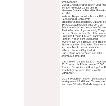
umgewandelt.
Dieser Graben erstreckt sich über me
als 300 Kilometer Länge und 35
Kilometer Breite von Basel bis Frankfur
am Main.
In dieser Region wurden bereits 1880 i
Pechelborn (Elsaß) erste
Erdölbohrungen abgeteuft. Umfangrei
Bohraktivitäten folgten Mitte der 30er
Jahre im nördlichen deutschen Teil de
Rheintales, allerdings mit wenig Erfolg.
Erst die Suche in den 50er Jahren nac
Erdöl und Erdgas führte zu zahlreiche
Funden. Neben dem Erdgasfeld
Wolfskehlen, dem Erdgas- und Erdölfe
Stockstadt, dem Erdgasfeld Eich wurd
auf dem Feld in Landau etwa vier
Millionen Tonnen Öl gefördert.
Das Erdgas war bereits in den 60er
Jahren ausgefördert.
Das Ölfeld in Landau ist 2014 noch akti
2013 betrug die Fördermenge 20.000
Tonnen. Die Wintershall Holding GmbH
beschäftigt auf dem Ölfeld etwa 30
Mitarbeiter.
Die Jahresfördermenge in Deutschlan
beträgt etwa 2,6 Millionen Tonnen, das
sind etwa 3 % des Bedarfs insgesamt.