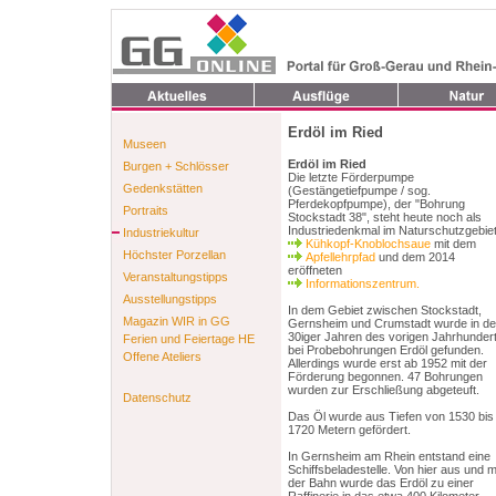
Erdöl im Ried
Museen
Erdöl im Ried
Burgen + Schlösser
Die letzte Förderpumpe
Gedenkstätten
(Gestängetiefpumpe / sog.
Pferdekopfpumpe), der "Bohrung
Portraits
Stockstadt 38", steht heute noch als
Industriedenkmal im Naturschutzgebie
Industriekultur
Kühkopf-Knoblochsaue
mit dem
Höchster Porzellan
Apfellehrpfad
und dem 2014
eröffneten
Veranstaltungstipps
Informationszentrum.
Ausstellungstipps
In dem Gebiet zwischen Stockstadt,
Magazin WIR in GG
Gernsheim und Crumstadt wurde in d
30iger Jahren des vorigen Jahrhunder
Ferien und Feiertage HE
bei Probebohrungen Erdöl gefunden.
Offene Ateliers
Allerdings wurde erst ab 1952 mit der
Förderung begonnen. 47 Bohrungen
wurden zur Erschließung abgeteuft.
Datenschutz
Das Öl wurde aus Tiefen von 1530 bis
1720 Metern gefördert.
In Gernsheim am Rhein entstand eine
Schiffsbeladestelle. Von hier aus und m
der Bahn wurde das Erdöl zu einer