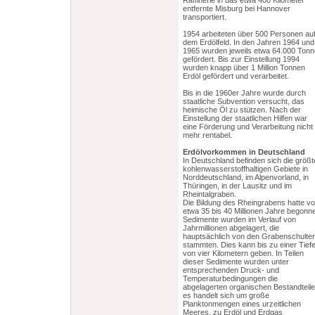
Raffinerie in das etwa 400 Kilometer
entfernte Misburg bei Hannover
transportiert.
1954 arbeiteten über 500 Personen au
dem Erdölfeld. In den Jahren 1964 und
1965 wurden jeweils etwa 64.000 Ton
gefördert. Bis zur Einstellung 1994
wurden knapp über 1 Million Tonnen
Erdöl gefördert und verarbeitet.
Bis in die 1960er Jahre wurde durch
staatliche Subvention versucht, das
heimische Öl zu stützen. Nach der
Einstellung der staatlichen Hilfen war
eine Förderung und Verarbeitung nicht
mehr rentabel.
Erdölvorkommen
in Deutschland
In Deutschland befinden sich die größ
kohlenwasserstoffhaltigen Gebiete in
Norddeutschland, im Alpenvorland, in
Thüringen, in der Lausitz und im
Rheintalgraben.
Die Bildung des Rheingrabens hatte vo
etwa 35 bis 40 Millionen Jahre begonn
Sedimente wurden im Verlauf von
Jahrmillionen abgelagert, die
hauptsächlich von den Grabenschulte
stammten. Dies kann bis zu einer Tief
von vier Kilometern geben. In Teilen
dieser Sedimente wurden unter
entsprechenden Druck- und
Temperaturbedingungen die
abgelagerten organischen Bestandteile
es handelt sich um große
Planktonmengen eines urzeitlichen
Meeres, zu Erdöl und Erdgas