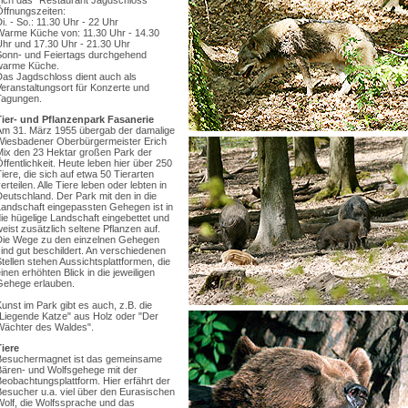
sich das "Restaurant Jagdschloss"
Öffnungszeiten:
i. - So.: 11.30 Uhr - 22 Uhr
Warme Küche von: 11.30 Uhr - 14.30
Uhr und 17.30 Uhr - 21.30 Uhr
Sonn- und Feiertags durchgehend
warme Küche.
Das Jagdschloss dient auch als
eranstaltungsort für Konzerte und
Tagungen.
Tier- und Pflanzenpark Fasanerie
Am 31. März 1955 übergab der damalige
Wiesbadener Oberbürgermeister Erich
Mix den 23 Hektar großen Park der
ffentlichkeit. Heute leben hier über 250
iere, die sich auf etwa 50 Tierarten
erteilen. Alle Tiere leben oder lebten in
eutschland. Der Park mit den in die
Landschaft eingepassten Gehegen ist in
ie hügelige Landschaft eingebettet und
eist zusätzlich seltene Pflanzen auf.
Die Wege zu den einzelnen Gehegen
ind gut beschildert. An verschiedenen
tellen stehen Aussichtsplattformen, die
inen erhöhten Blick in die jeweiligen
Gehege erlauben.
unst im Park gibt es auch, z.B. die
"Liegende Katze" aus Holz oder "Der
Wächter des Waldes".
Tiere
Besuchermagnet ist das gemeinsame
Bären- und Wolfsgehege mit der
eobachtungsplattform. Hier erfährt der
Besucher u.a. viel über den Eurasischen
Wolf, die Wolfssprache und das