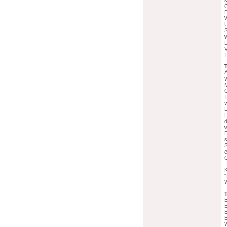
D
V
Ö
T
v
D
d
w
s
S
e
K
B