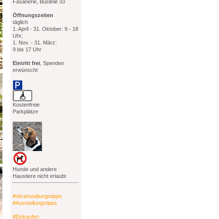
Fasanerie, Buslinie 33
Öffnungszeiten
täglich
1. April - 31. Oktober: 9 - 18
Uhr;
1. Nov. - 31. März:
9 bis 17 Uhr
Eintritt frei
, Spenden
erwünscht
Kostenfreie
Parkplätze
Hunde und andere
Haustiere nicht erlaubt
#Veranstaltungstipps
#Ausstellungstipps
#Einkaufen