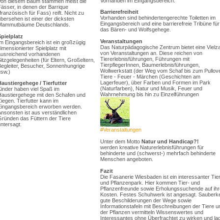
Vorhanden im Eingangsbereich.
Von diesem Baum stammen meist die
ässer, in denen der Barrique
Barrierefreiheit
französisch für Fass) reift. Nicht zu
Vorhanden sind behindertengerechte Toiletten im
bersehen ist einer der dicksten
Eingangsbereich und eine barrierefreie Tribüne für
Mammutbäume Deutschlands.
das Bären- und Wolfsgehege.
Spielplatz
Veranstaltungen
m Eingangsbereich ist ein großzügig
Das Naturpädagogische Zentrum bietet eine Vielza
imensionierter Spielplatz mit
von Veranstaltungen an. Diese reichen von
ausreichend vorhandenen
Tiererlebnisführungen, Führungen mit
itzgelegenheiten (für Eltern, Großeltern,
TierpflegerInnen, Baumerlebnisführungen,
Begleiter, Besucher, Sonnenhungrige
Wollwerkstatt (der Weg vom Schaf bis zum Pullove
usw.)
Tiere - Feuer - Märchen (Geschichten am
Lagerfeuer), über Farben und Formen im Park
Haustiergehege / Tierfutter
(Naturfarben), Natur und Musik, Feuer und
Kinder haben viel Spaß im
Wahrnehmung bis hin zu Einzelführungen
Haustiergehege mit den Schafen und
iegen. Tierfutter kann im
Eingangsbereich erworben werden.
Ansonsten ist aus verständlichen
Gründen das Füttern der Tiere
ntersagt.
#Veranstaltungen
Unter dem Motto
Natur und Handicap?!
werden kreative Naturerlebnisführungen für
behinderte und (schwerst-) mehrfach behinderte
Menschen angeboten.
Fazit
Die Fasanerie Wiesbaden ist ein interessanter Tie
und Pflanzenpark. Hier kommen Tier- und
Pflanzenfreunde sowie Erholungssuchende auf ihr
Kosten. Festes Schuhwerk ist angesagt. Sauberke
gute Beschilderungen der Wege sowie
Informationstafeln mit Beschreibungen der Tiere u
der Pflanzen vermitteln Wissenswertes und
Interessantes ohne Überfrachtet zu wirken und la