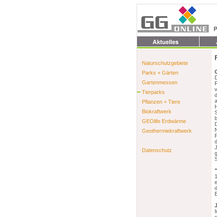
Naturschutzgebiete
Parks + Gärten
D
Gartenmessen
Tierparks
d
a
Pflanzen + Tiere
Biokraftwerk
GEOlife Erdwärme
D
Geothermiekraftwerk
F
d
Datenschutz
g