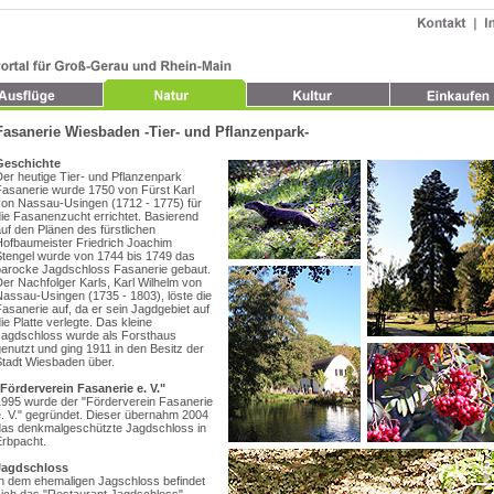
Fasanerie Wiesbaden -Tier- und Pflanzenpark-
Geschichte
er heutige Tier- und Pflanzenpark
Fasanerie wurde 1750 von Fürst Karl
von Nassau-Usingen (1712 - 1775) für
ie Fasanenzucht errichtet. Basierend
uf den Plänen des fürstlichen
Hofbaumeister Friedrich Joachim
Stengel wurde von 1744 bis 1749 das
barocke Jagdschloss Fasanerie gebaut.
er Nachfolger Karls, Karl Wilhelm von
Nassau-Usingen (1735 - 1803), löste die
asanerie auf, da er sein Jagdgebiet auf
ie Platte verlegte. Das kleine
Jagdschloss wurde als Forsthaus
enutzt und ging 1911 in den Besitz der
Stadt Wiesbaden über.
"Förderverein Fasanerie e. V."
1995 wurde der "Förderverein Fasanerie
e. V." gegründet. Dieser übernahm 2004
das denkmalgeschützte Jagdschloss in
Erbpacht.
Jagdschloss
In dem ehemaligen Jagschloss befindet