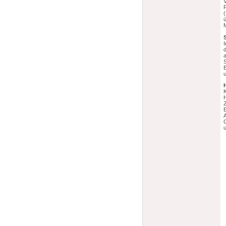
F
(
ü
I
d
S
Z
u