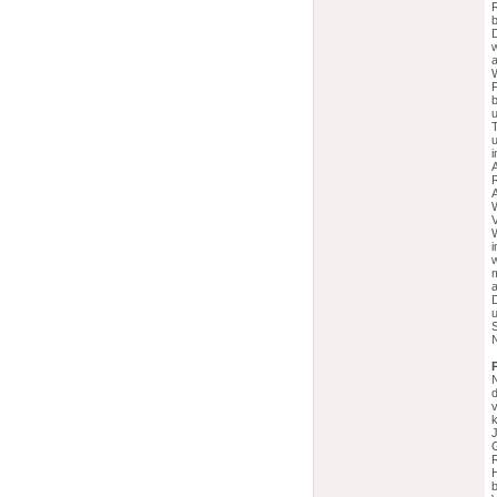
R
w
F
i
V
W
w
m
d