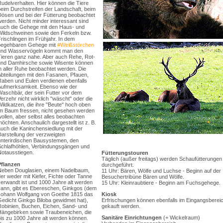
udelverhalten. Hier können die Tiere
beim Durchstreifen der Landschaft, beim
Dösen und bei der Fütterung beobachtet
erden. Nicht minder interessant sind
auch die Gehege mit den Haus- und
Wildschweinen sowie den Ferkeln bzw.
rischlingen im Frühjahr. In dem
begehbaren Gehege mit
#Weißstörchen
und Wasservögeln kommt man den
Tieren ganz nahe. Aber auch Rehe, Rot-
und Damhirsche sowie Wisente können
n aller Ruhe beobachtet werden. Die
Abteilungen mit den Fasanen, Pfauen,
Raben und Eulen verdienen ebenfalls
Aufmerksamkeit. Ebenso wie der
Waschbär, der sein Futter vor dem
erzehr nicht wirklich "wäscht" oder die
ildkatzen, die ihre "Beute" hoch oben
im Baum fressen, nicht gesehen werden
ollen, aber selbst alles beobachten
öchten. Anschaulich dargestellt ist z. B.
auch die Kaninchensiedlung mit der
Darstellung der verzweigten
unterirdischen Bausystemen, den
Schlafhöhlen, Verbindungsgängen und
Notausstiegen.
Fütterungstouren
Täglich (außer freitags) werden Schaufütterungen
Pflanzen
durchgeführt.
Neben Douglasien, einem Nadelbaum,
11 Uhr: Bären, Wölfe und Luchse - Beginn auf der
er weder mit Kiefer, Fichte oder Tanne
Besuchertribüne Bären und Wölfe.
verwandt ist und 1000 Jahre alt werden
15 Uhr: Kleinraubtiere - Beginn am Fuchsgehege.
kann, gibt es Ebereschen, Ginkgos (dem
Johann Wolfgang von Goethe 1815 das
Kiosk
Gedicht Ginkgo Biloba gewidmet hat),
Erfrischungen können ebenfalls im Eingangsberei
Robinien, Buchen, Eichen, Sand- und
gekauft werden.
Hängebirken sowie Traubeneichen, die
Sanitäre Einrichtungen
(+ Wickelraum)
bis zu 1000 Jahre alt werden können.