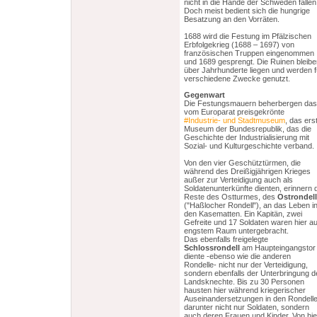
nicht in die Hände der Schweden fallen
Doch meist bedient sich die hungrige
Besatzung an den Vorräten.
1688 wird die Festung im Pfälzischen
Erbfolgekrieg (1688 – 1697) von
französischen Truppen eingenommen
und 1689 gesprengt. Die Ruinen bleibe
über Jahrhunderte liegen und werden f
verschiedene Zwecke genutzt.
Gegenwart
Die Festungsmauern beherbergen das
vom Europarat preisgekrönte
#Industrie- und Stadtmuseum
, das ers
Museum der Bundesrepublik, das die
Geschichte der Industrialisierung mit
Sozial- und Kulturgeschichte verband.
Von den vier Geschütztürmen, die
während des Dreißigjährigen Krieges
außer zur Verteidigung auch als
Soldatenunterkünfte dienten, erinnern 
Reste des Ostturmes, des
Ostrondel
("Haßlocher Rondell"), an das Leben i
den Kasematten. Ein Kapitän, zwei
Gefreite und 17 Soldaten waren hier au
engstem Raum untergebracht.
Das ebenfalls freigelegte
Schlossrondell
am Haupteingangstor
diente -ebenso wie die anderen
Rondelle- nicht nur der Verteidigung,
sondern ebenfalls der Unterbringung d
Landsknechte. Bis zu 30 Personen
hausten hier während kriegerischer
Auseinandersetzungen in den Rondelle
darunter nicht nur Soldaten, sondern
auch deren Frauen und Kinder. Von hie