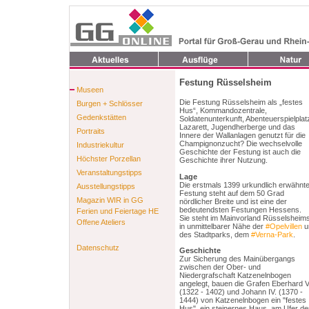
Festung Rüsselsheim
Museen
Die Festung Rüsselsheim als „festes
Burgen + Schlösser
Hus“, Kommandozentrale,
Gedenkstätten
Soldatenunterkunft, Abenteuerspielplat
Lazarett, Jugendherberge und das
Portraits
Innere der Wallanlagen genutzt für die
Champignonzucht? Die wechselvolle
Industriekultur
Geschichte der Festung ist auch die
Höchster Porzellan
Geschichte ihrer Nutzung.
Veranstaltungstipps
Lage
Die erstmals 1399 urkundlich erwähnt
Ausstellungstipps
Festung steht auf dem 50 Grad
Magazin WIR in GG
nördlicher Breite und ist eine der
bedeutendsten Festungen Hessens.
Ferien und Feiertage HE
Sie steht im Mainvorland Rüsselsheim
Offene Ateliers
in unmittelbarer Nähe der
#Opelvillen
u
des Stadtparks, dem
#Verna-Park
.
Datenschutz
Geschichte
Zur Sicherung des Mainübergangs
zwischen der Ober- und
Niedergrafschaft Katzenelnbogen
angelegt, bauen die Grafen Eberhard V
(1322 - 1402) und Johann IV. (1370 -
1444) von Katzenelnbogen ein "festes
Hus", ein steinernes Haus, am Ufer de