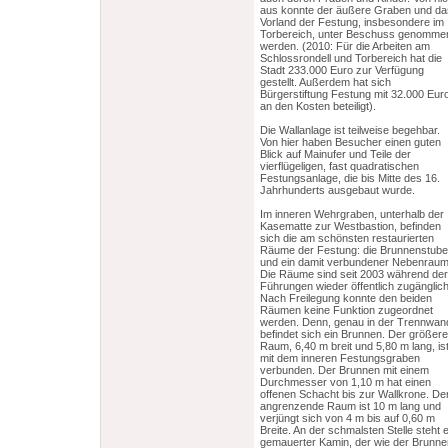
aus konnte der äußere Graben und da
Vorland der Festung, insbesondere im
Torbereich, unter Beschuss genomme
werden. (2010: Für die Arbeiten am
Schlossrondell und Torbereich hat die
Stadt 233.000 Euro zur Verfügung
gestellt. Außerdem hat sich
Bürgerstiftung Festung mit 32.000 Eur
an den Kosten beteiligt).
Die Wallanlage ist teilweise begehbar.
Von hier haben Besucher einen guten
Blick auf Mainufer und Teile der
vierflügeligen, fast quadratischen
Festungsanlage, die bis Mitte des 16.
Jahrhunderts ausgebaut wurde.
Im inneren Wehrgraben, unterhalb der
Kasematte zur Westbastion, befinden
sich die am schönsten restaurierten
Räume der Festung: die Brunnenstube
und ein damit verbundener Nebenraum
Die Räume sind seit 2003 während der
Führungen wieder öffentlich zugänglich
Nach Freilegung konnte den beiden
Räumen keine Funktion zugeordnet
werden. Denn, genau in der Trennwan
befindet sich ein Brunnen. Der größere
Raum, 6,40 m breit und 5,80 m lang, is
mit dem inneren Festungsgraben
verbunden. Der Brunnen mit einem
Durchmesser von 1,10 m hat einen
offenen Schacht bis zur Wallkrone. De
angrenzende Raum ist 10 m lang und
verjüngt sich von 4 m bis auf 0,60 m
Breite. An der schmalsten Stelle steht e
gemauerter Kamin, der wie der Brunne