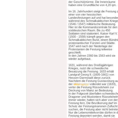
der Geschütztürme. Die Innenräume
haben eine Grundfläche von 4,20 qm.
Im 16. Jahrhundert steigt die Festung 
einer von vier hessischen
Landesfestungen auf und hat besonde
während des Schmalkaldischen Krieg
(1546 / 1547) militärische Bedeutung.
Hier ist die Kommandozentrale für den
süddeutschen Raum. Bis zu 450
Soldaten sind stationiert. Kaiser Karl V.
(1500 - 1558) kämpft gegen den
Schmalkaldischen Bund, einem Bündni
protestantischer Fürsten und Städte.
1547 wird nach der Niederlage der
Protestanten die Festung teilweise
geschleift.
In den Jahren 1560 bis 1563 wird sie
wieder aufgebaut.
1631, während des Dreißigjährigen
Krieges, nutzt die schwedische
Besatzung die Festung. 1633 erhält
Landgraf Georg II. (1605-1661) von
Hessen-Darmstadt diese zurück.
Nachdem die Festung Gustavsburg au
der
#Mainspitze
vollendet war (1633),
verlor die Festung Rüsselsheim zur
Deckung von Mainz an Bedeutung.
In der Folgezeit überfallen schwedisch
Dragoner und Musketiere Rüsselshei
immer wieder, halten sich aber von der
Festung fern. Die Bevölkerung darf im
Schutz der Festungskanonen Zuflucht
suchen, die Festung aber nicht betrete
Nur die Lebensmittelvorräte dürfen in 
Festung deponiert werden, damit sie