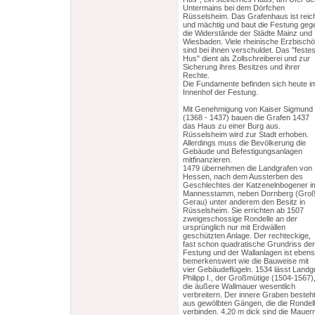
Untermains bei dem Dörfchen
Rüsselsheim. Das Grafenhaus ist reic
und mächtig und baut die Festung geg
die Widerstände der Städte Mainz und
Wiesbaden. Viele rheinische Erzbischö
sind bei ihnen verschuldet. Das "feste
Hus" dient als Zollschreiberei und zur
Sicherung ihres Besitzes und ihrer
Rechte.
Die Fundamente befinden sich heute i
Innenhof der Festung.
Mit Genehmigung von Kaiser Sigmund
(1368 - 1437) bauen die Grafen 1437
das Haus zu einer Burg aus.
Rüsselsheim wird zur Stadt erhoben.
Allerdings muss die Bevölkerung die
Gebäude und Befestigungsanlagen
mitfinanzieren.
1479 übernehmen die Landgrafen von
Hessen, nach dem Aussterben des
Geschlechtes der Katzenelnbogener i
Mannesstamm, neben Dornberg (Gro
Gerau) unter anderem den Besitz in
Rüsselsheim. Sie errichten ab 1507
zweigeschossige Rondelle an der
ursprünglich nur mit Erdwällen
geschützten Anlage. Der rechteckige,
fast schon quadratische Grundriss der
Festung und der Wallanlagen ist eben
bemerkenswert wie die Bauweise mit
vier Gebäudeflügeln. 1534 lässt Landg
Philipp I., der Großmütige (1504-1567)
die äußere Wallmauer wesentlich
verbreitern. Der innere Graben besteh
aus gewölbten Gängen, die die Rondel
verbinden. 4,20 m dick sind die Mauer