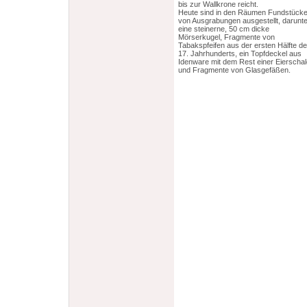
bis zur Wallkrone reicht.
Heute sind in den Räumen Fundstück
von Ausgrabungen ausgestellt, darunte
eine steinerne, 50 cm dicke
Mörserkugel, Fragmente von
Tabakspfeifen aus der ersten Hälfte d
17. Jahrhunderts, ein Topfdeckel aus
Idenware mit dem Rest einer Eierschal
und Fragmente von Glasgefäßen.