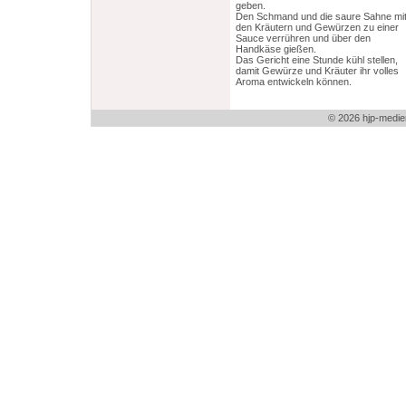
geben.
Den Schmand und die saure Sahne mi
den Kräutern und Gewürzen zu einer
Sauce verrühren und über den
Handkäse gießen.
Das Gericht eine Stunde kühl stellen,
damit Gewürze und Kräuter ihr volles
Aroma entwickeln können.
© 2026 hjp-medie