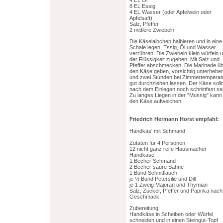
4 EL Öl
8 EL Essig
4 EL Wasser (oder Apfelwein oder
Apfelsaft)
Salz, Pfeffer
2 mittlere Zwiebeln
Die Käselaibchen halbieren und in eine
Schale legen. Essig, Öl und Wasser
verrühren. Die Zwiebeln klein würfeln 
der Flüssigkeit zugeben. Mit Salz und
Pfeffer abschmecken. Die Marinade ü
den Käse geben, vorsichtig unterhebe
und zwei Stunden bei Zimmertemperat
gut durchziehen lassen. Der Käse soll
nach dem Einlegen noch schnittfest se
Zu langes Liegen in der "Mussig" kann
den Käse aufweichen.
Friedrich Hermann Horst empfahl:
Handkäs' mit Schmand
Zutaten für 4 Personen
12 nicht ganz reife Hausmacher
Handkäse
1 Becher Schmand
2 Becher saure Sahne
1 Bund Schnittlauch
je ½ Bund Petersilie und Dill
je 1 Zweig Majoran und Thymian
Salz, Zucker, Pfeffer und Paprika nach
Geschmack.
Zubereitung:
Handkäse in Scheiben oder Würfel
schneiden und in einen Steingut-Topf