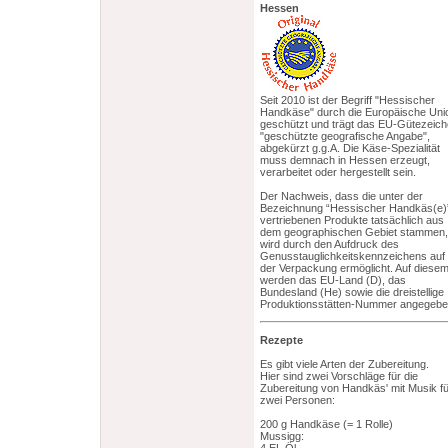
Hessen
Seit 2010 ist der Begriff "Hessischer
Handkäse" durch die Europäische Uni
geschützt und trägt das EU-Gütezeic
"geschützte geografische Angabe",
abgekürzt g.g.A. Die Käse-Spezialität
muss demnach in Hessen erzeugt,
verarbeitet oder hergestellt sein.
Der Nachweis, dass die unter der
Bezeichnung “Hessischer Handkäs(e)
vertriebenen Produkte tatsächlich aus
dem geographischen Gebiet stammen,
wird durch den Aufdruck des
Genusstauglichkeitskennzeichens auf
der Verpackung ermöglicht. Auf diese
werden das EU-Land (D), das
Bundesland (He) sowie die dreistellige
Produktionsstätten-Nummer angegebe
Rezepte
Es gibt viele Arten der Zubereitung.
Hier sind zwei Vorschläge für die
Zubereitung von Handkäs' mit Musik fü
zwei Personen:
200 g Handkäse (= 1 Rolle)
Mussigg: