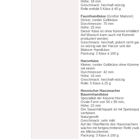
Höhe: 18 mm
Geschmack: herzhaft-würzig
Rolle enthält 5 Käse à 40 g
Fausthandkäse
(Großer Mainzer)
Dicker, runder Gelbkäse
Durchmesser: 70 mm
Höhe: 25 mm
Dieser Käse ist ohne Kümmel erhältlich
Auf Wunsch kann auch mit Kümmel
produziert werden.
Geschmack: herzhaft, jedoch nicht ga
so würzig wie der Harzer und der
Mainzer Handkäse.
Packung: 2 Käse à 100 g
Harzerkäse
Kleiner, runder Gelbkäse ohne Kümme
mit einem
Durchmesser: 42 mm
Höhe: 16 mm
Geschmack: herzhaft-würzig
Rolle: 5 Käse à 25 g
Hessischer Hausmacher
Bauernhandkäse
Spezialität der Käserei Horst
Ovale Form von 56 x 85 mm,
Höhe: 22 mm
Der Sauermilchquark ist mit Speisequa
verfeinert.
Naturgereift.
Geschmack: sehr mild
Auf der Oberfläche des Hausmachers
wächst mit fortgeschrittener Reife zu
ein Milchschimmel.
Packung: 3 Käse à 100 g