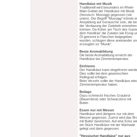
Handkäse mit Musik
Traditionell wird besonders im Rhein-
Main-Gebiet der Handkäse mit Musik
(hessisch: Mussigg) gegessen (sie
unten). Der Begriff "Mussigg" könnte e
Anspielung auf Geräusche sein, die be
der Verdauung der Zwiebeln entstehen
können. Da früher am Tisch des Gast
dem Handkäs' die Zutaten wie Essig u
Öl getrennt in Flaschen beigegeben
wurden, schlugen diese aneinander un
erzeugten so "Musik".
Beste Aromabildung
Die beste Aromabildung erreicht der
Handkäse bei Zimmertemperatur.
Einfrieren
Der Handkäse kann eingefroren werde
Dies sollte bei dem gewünschten
Reifegrad erfolgen.
Beim Verzehr sollte der Handkäse wie
Zimmertemperatur haben.
Beilage
Dazu schmeckt frisches Graubrot
(Bauernbrot) oder Schwarzbrot mit
Butter.
Essen nur mit Messer
Handkäse wird übrigens nur mit dem
Messer gegessen. Zuerst wird das Bro
mit Butter bestrichen. Auf eine Ecke wi
ein Stück Handkäse mit der Marinade
gelegt und dann gegessen.
"Hessischer Handkäse" nur aus