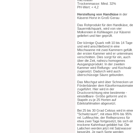
milchsauer
Trockenmasse: Mind. 32%
PH-Wert: < 4,2
Herstellung
von Handkäse
in der
Käserei Horst in Groß-Gerau
Das Rohprodukt für den Handkäse, de
Sauermilchquark, wird von vier
Molkereien in Kühlwagen zur Käserei
geliefert und hier geprüft.
Der körnige Quark reift 10 bis 14 Tage
und wird anschließend in eine
Mischwanne mit zwei Kammern gefüllt.
der ersten Kammer wird er untereinan
verschnitten. Dies sorgt für ein, auch
über die Zeit, nahezu homogenes
Ausgangsprodukt. In der zweiten
Kammer wird Reifungs- und Kochsalz
zugesetzt. Dadurch wird auch
überschüssige Säure gebunden.
Das Mischgut wird über Schnecken u
Förderbänder dem Käseformautomate
zugeführt. Hier wird in der
Druckvorrichtung eine bestimmte -
einstellbare- Größe geformt und in
Stapeln zu je 25 Horten auf
Edelstahlmatten abgesetzt.
Bei 25 bis 30 Grad Celsius wird in ein
"Schwitzraum", mit etwa 85% bis 95%
rel. Luftfeuchte, der Reifeprozess für
etwa zwei Tage fortgesetzt, bis sich ei
trockene Kahmhaut gebildet hat. Die
Laibchen werden jetzt mit Salzwasser
besprüht. Je nach Sorte werden