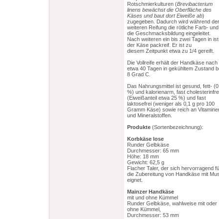
Rotschmierkulturen (
Brevibacterium
linens
bewächst die Oberfläche des
Käses und baut dort Eiweiße ab
)
zugegeben. Dadurch wird während de
weiteren Reifung die rötliche Farb- und
die Geschmacksbildung eingeleitet.
Nach weiteren ein bis zwei Tagen in ist
der Käse packreif. Er ist zu
diesem Zeitpunkt etwa zu 1/4 gereift.
Die Vollreife erhält der Handkäse nach
etwa 40 Tagen in gekühltem Zustand b
8 Grad C.
Das Nahrungsmittel ist gesund, fett- (0
%) und kalorienarm, fast cholesterinfre
(Eiweißanteil etwa 25 %) und fast
laktosefrei (weniger als 0,1 g pro 100
Gramm Käse) sowie reich an Vitamine
und Mineralstoffen.
Produkte
(Sortenbezeichnung):
Korbkäse lose
Runder Gelbkäse
Durchmesser: 65 mm
Höhe: 18 mm
Gewicht: 62,5 g
Flacher Taler, der sich hervorragend f
die Zubereitung von Handkäse mit Mus
eignet.
Mainzer Handkäse
mit und ohne Kümmel
Runder Gelbkäse, wahlweise mit oder
ohne Kümmel,
Durchmesser: 53 mm