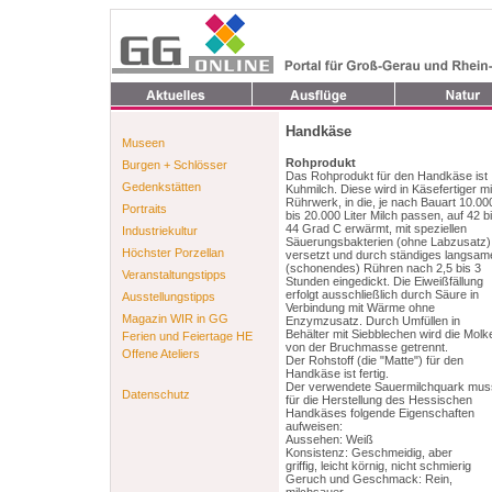
Handkäse
Museen
Rohprodukt
Burgen + Schlösser
Das Rohprodukt für den Handkäse ist
Gedenkstätten
Kuhmilch. Diese wird in Käsefertiger mi
Rührwerk, in die, je nach Bauart 10.00
Portraits
bis 20.000 Liter Milch passen, auf 42 b
44 Grad C erwärmt, mit speziellen
Industriekultur
Säuerungsbakterien (ohne Labzusatz)
Höchster Porzellan
versetzt und durch ständiges langsam
(schonendes) Rühren nach 2,5 bis 3
Veranstaltungstipps
Stunden eingedickt. Die Eiweißfällung
erfolgt ausschließlich durch Säure in
Ausstellungstipps
Verbindung mit Wärme ohne
Magazin WIR in GG
Enzymzusatz. Durch Umfüllen in
Behälter mit Siebblechen wird die Molk
Ferien und Feiertage HE
von der Bruchmasse getrennt.
Offene Ateliers
Der Rohstoff (die "Matte") für den
Handkäse ist fertig.
Der verwendete Sauermilchquark mus
Datenschutz
für die Herstellung des Hessischen
Handkäses folgende Eigenschaften
aufweisen:
Aussehen: Weiß
Konsistenz: Geschmeidig, aber
griffig, leicht körnig, nicht schmierig
Geruch und Geschmack: Rein,